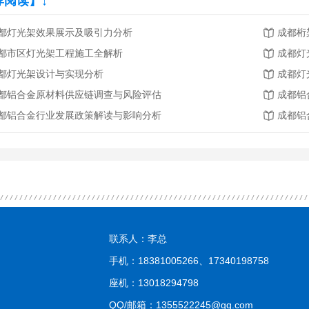
荐阅读】↓
都灯光架效果展示及吸引力分析
成都桁
都市区灯光架工程施工全解析
成都灯
都灯光架设计与实现分析
成都灯
都铝合金原材料供应链调查与风险评估
成都铝
都铝合金行业发展政策解读与影响分析
成都铝
联系人：李总
手机：18381005266、17340198758
座机：13018294798
QQ/邮箱：1355522245@qq.com