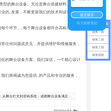
种类型的舞台设备。无论是舞台搭建材料、灯光
业的..发展，不断更新我们的技术和设备，以
提交留言
动力鹊桥系统
在线咨询
每个环节，..每个舞台设备都符合高标准的品
销售一部
销售二部
解答任何问题或意见，并提供维护和维修服务，
销售三部
销售四部
制化的舞台设备方案。我们深信，一个精心设计
我们将竭诚为您提供..的产品和专业的服务，
：
从舞台灯光到音响系统：成都舞台设备满足您的所有需求