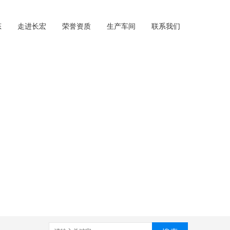
态
走进长宏
荣誉资质
生产车间
联系我们