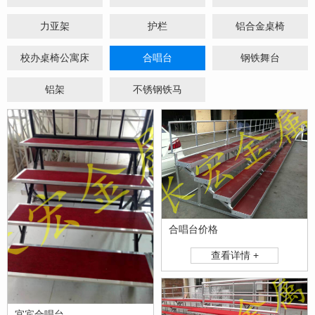
力亚架
护栏
铝合金桌椅
校办桌椅公寓床
合唱台
钢铁舞台
铝架
不锈钢铁马
合唱台价格
查看详情 +
宜宾合唱台