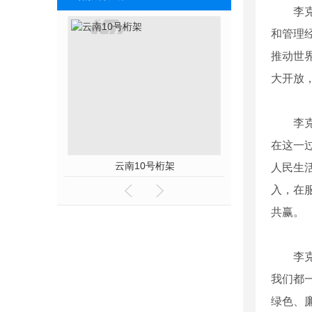
李
和管理
推动世
大开放
李
在这一
桁架
云南10号桁架
云南20
人民生
入，在
共赢。
李
我们都
绿色、