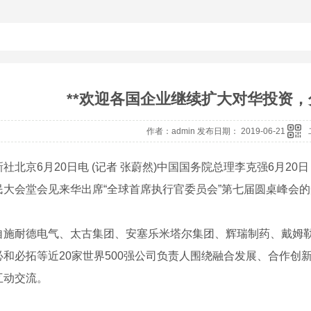
**欢迎各国企业继续扩大对华投资
作者：admin 发布日期： 2019-06-21
新社北京6月20日电 (记者 张蔚然)中国国务院总理李克强6月20日
民大会堂会见来华出席“全球首席执行官委员会”第七届圆桌峰会
自施耐德电气、太古集团、安塞乐米塔尔集团、辉瑞制药、戴姆勒
必和必拓等近20家世界500强公司负责人围绕融合发展、合作创
互动交流。