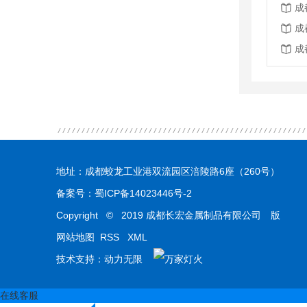
成
成
成
地址：成都蛟龙工业港双流园区涪陵路6座（260号）
备案号：
蜀ICP备14023446号-2
Copyright © 2019 成都长宏金属制品有限公司 版
权所有
网站地图
RSS
XML
技术支持：
动力无限
在线客服