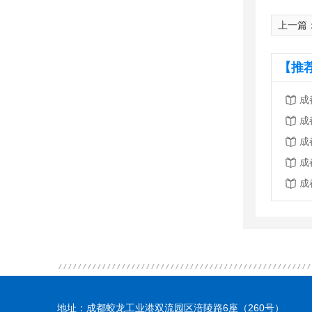
上一篇
【推
成
成
成
成
成
地址：成都蛟龙工业港双流园区涪陵路6座（260号）