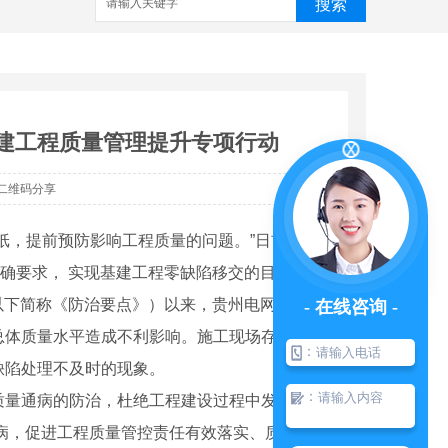
搜索
基建工程质量管理提升专项行动
二维码分享
纸，提前预防影响工程质量的问题。
”
日前，在
确要求， 实现基建工程零缺陷移交的目标。
以下简称《防治要点》）以来，贵州电网公司多
- 在线咨询 -
总体质量水平造成不利影响。施工现场存在执行
：
缺陷处理不及时的现象。
：
质量通病的防治，杜绝工程建设过程中发生的质
病，促进工程质量管控责任有效落实、质量工