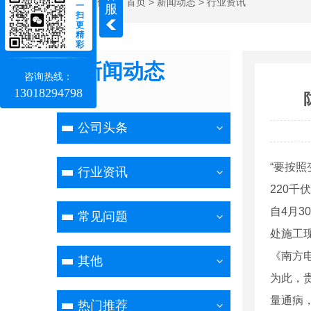
当前位置：
首页
>
新闻动态
>
行业资讯
一
服
扫
更
精
彩
新闻动态
咨询热线：
13018294798
NEWS
公司头条
“
要按照
行业资讯
220
千伏
自
4
月
30
常见问题
处施工
《南方
其他
为此，
量通病
热门推荐