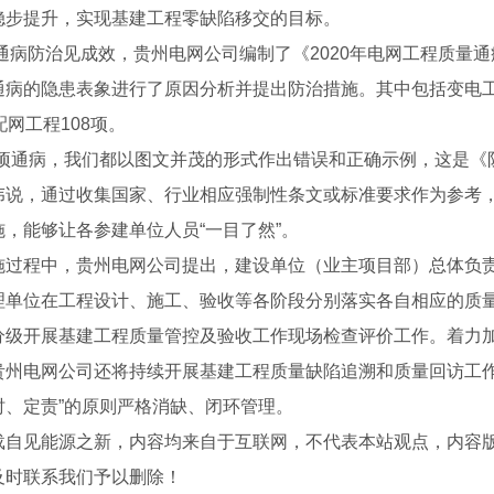
稳步提升，实现基建工程零缺陷移交的目标。
量通病防治见成效，贵州电网公司编制了《
2020
年电网工程质量通
通病的隐患表象进行了原因分析并提出防治措施。其中包括变电
配网工程
108
项。
项通病，我们都以图文并茂的形式作出错误和正确示例，这是《
伟说，通过收集国家、行业相应强制性条文或标准要求作为参考
施，能够让各参建单位人员
“
一目了然
”
。
号桁架
云南20号桁架
贵州
施过程中，贵州电网公司提出，建设单位（业主项目部）总体负
理单位在工程设计、施工、验收等各阶段分别落实各自相应的质
分级开展基建工程质量管控及验收工作现场检查评价工作。着力
贵州电网公司还将持续开展基建工程质量缺陷追溯和质量回访工
时、定责
”
的原则严格消缺、闭环管理。
载自见能源之新，内容均来自于互联网，不代表本站观点，内容
及时联系我们予以删除！