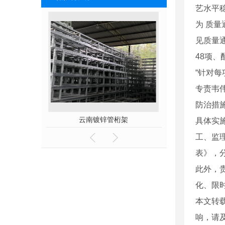
艺水平
为 质
见质量
48
项、
“
针对每
专责韦
防治措
云南镀锌管桁架
云南10
具体实
工、监
表》，
此外，
化、限
本文转
响，请