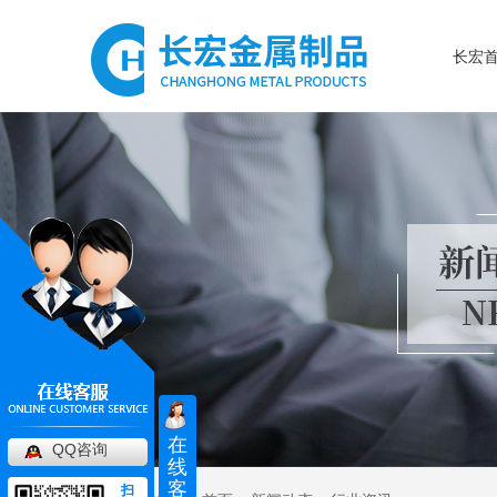
长宏
在
QQ咨询
线
客
扫