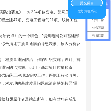
提交留言
在线咨询
动力鹊桥系统
病防治要点》，对
224
项输变电、配网工程常
销售一部
工程土建
47
项、变电工程电气
21
项、线路工程
销售二部
销售三部
销售四部
防治要点》的一个特色。
”
贵州电网公司基建部
，综合描述了质量通病的隐患表象、原因分析及
桁架厂家
云南铝合金厂家
责工程质量通病防治工作的组织实施；设计、施
量通病防治措施。运用《基建项目质量检查
加强隐蔽工程现场管控工作，严把工程验收关。
作，对发现的基建质量问题或遗留缺陷按照
“
量
版权归属原作者及站点所有，如有对您造成影