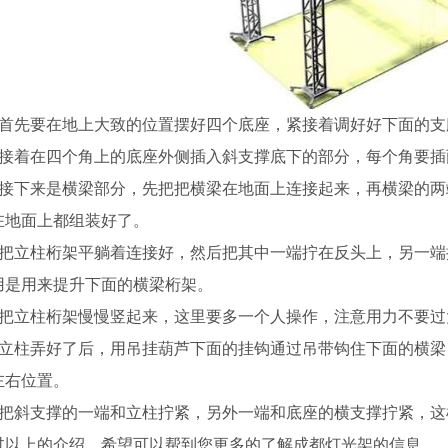
、首先要在地上大致的位置摆好四个底座，紧接着调好好下面的
、接着在四个角上的底座外侧插入斜支撑底下的部分，每个角要插
、接下来是横梁部分，先把把横梁在地面上连接起来，再横梁的
在地面上都组装好了。
贵州桁架厂家
云南铝合金厂家
、把立柱桁架平躺着连接好，然后把其中一端拧在反头上，另一
用是用来提升下面的横梁桁架。
、把立柱桁架慢慢竖起来，这里要多一个人操作，注意用力不要
、立柱弄好了后，用吊挂葫芦下面的挂钩通过吊带钩住下面的横
左右位置。
、把斜支撑的一端和立柱拧紧，另外一端和底座的横支撑拧紧，这
过以上的介绍，希望可以帮到您更多的了解成都灯光架的信息。