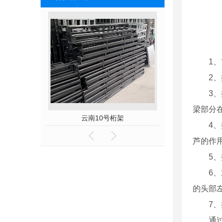
1
2
3
梁部分
云南10号桁架
云南20号桁架
4
芦的作
5
6
的头部
7
通