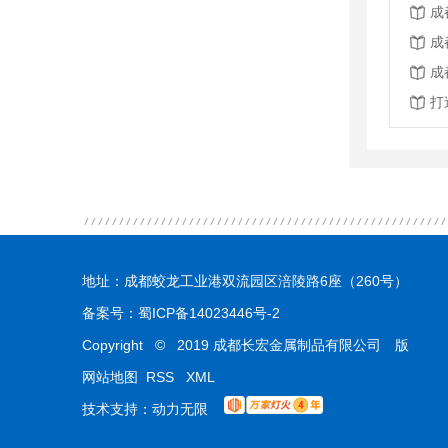
成
成
成
打
地址：成都蛟龙工业港双流园区涪陵路6座（260号）
备案号：
蜀ICP备14023446号-2
Copyright © 2019 成都长宏金属制品有限公司 版
权所有
网站地图
RSS
XML
技术支持：
动力无限