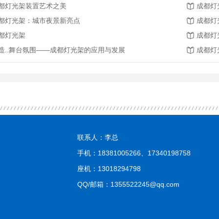
都灯光架装置艺术之美
成都灯
都灯光架：城市夜景新亮点
成都灯
都灯光架
成都灯
造..舞台氛围——成都灯光架的应用与发展
成都灯
联系人：李总
手机：18381005266、17340198758
座机：13018294798
QQ/邮箱：1355522245@qq.com