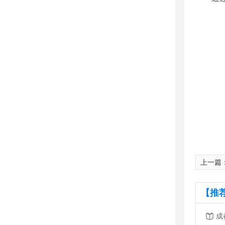
上一篇
【推
成